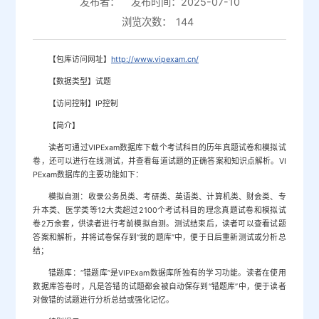
发布者：
发布时间：2025-07-10
浏览次数：
144
【包库访问网址】
http://www.vipexam.cn/
【数据类型】试题
【访问控制】IP控制
【简介】
读者可通过VIPExam数据库下载个考试科目的历年真题试卷和模拟试
卷，还可以进行在线测试，并查看每道试题的正确答案和知识点解析。VI
PExam数据库的主要功能如下：
模拟自测：收录公务员类、考研类、英语类、计算机类、财会类、专
升本类、医学类等12大类超过2100个考试科目的理念真题试卷和模拟试
卷2万余套，供读者进行考前模拟自测。测试结束后，读者可以查看试题
答案和解析，并将试卷保存到“我的题库”中，便于日后重新测试或分析总
结；
错题库：“错题库”是VIPExam数据库所独有的学习功能。读者在使用
数据库答卷时，凡是答错的试题都会被自动保存到“错题库”中，便于读者
对做错的试题进行分析总结或强化记忆。