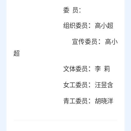
委 员：
：
组织委员
高小超
：
宣传委员
高小
超
：
文体委员
李 莉
：
女工委员
汪昱含
：
青工委员
胡晓洋