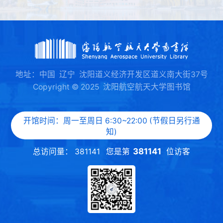
地址：中国 辽宁 沈阳道义经济开发区道义南大街37号
Copyright © 2025 沈阳航空航天大学图书馆
开馆时间：周一至周日 6:30~22:00 (节假日另行通
知)
381141
总访问量：
381141
您是第
位访客