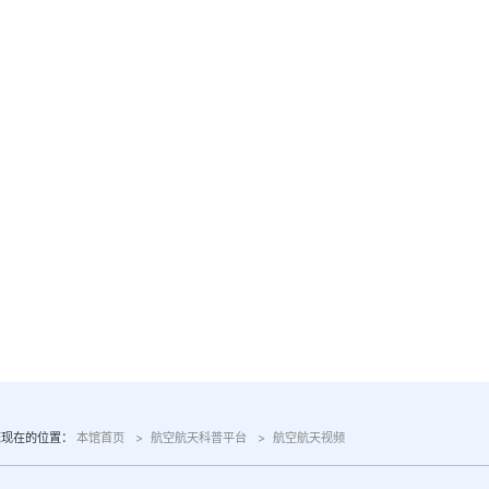
校园首页
图书馆AI馆员
本
您现在的位置：
本馆首页
航空航天科普平台
航空航天视频