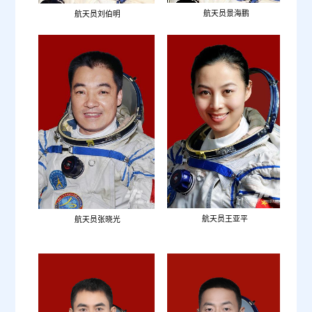
航天员景海鹏
航天员刘伯明
航
航天员王亚平
航天员张晓光