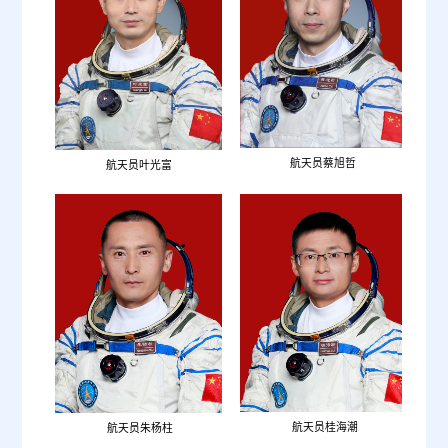
航
航天员蔡旭哲
航天员叶光富
航
航天员桂海潮
航天员朱杨柱