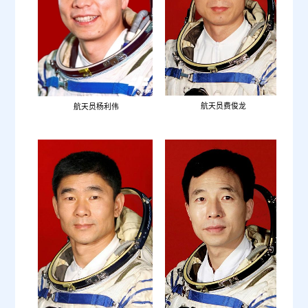
航
航天员费俊龙
航天员
杨利伟
航